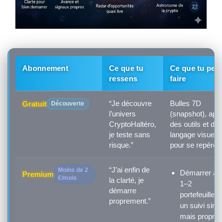
Abonnement
Ce que tu
Ce que tu peu
ressens
faire
“Je découvre
Bulles 7D
Gratuit
Découverte
l’univers
(snapshot), ape
CryptoHaltéro,
des outils et du
je teste sans
langage visuel
risque.”
pour se repérer.
“J’ai enfin de
Moins de 2
Démarrer av
Premium
€/mois
la clarté, je
1–2
démarre
portefeuilles 
proprement.”
un suivi simp
mais propre