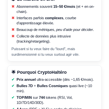
Abonnements souvent
15–50 €/mois
(et + en on-
chain).
Interfaces parfois
complexes
, courbe
d’apprentissage élevée.
Beaucoup de métriques,
peu d’aide pour décider
.
Collecte de données plus intrusive
(tracking/retargeting).
Puissant si tu veux faire du “lourd”, mais
surdimensionné si tu veux surtout
agir vite
.
🌟 Pourquoi CryptoHaltéro
Prix annuel
ultra-accessible (dès ~1,65 €/mois).
Bulles 7D
+
Bulles Cosmiques
quasi live (~10
min).
TOP/MIN
sur
744
tokens (RSI, Vol,
1D/7D/14D/30D).