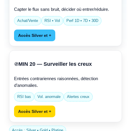
Capter le flux sans bruit, décider où entrer/réduire.
Achat/Vente
RSI • Vol
Perf 1D • 7D • 30D
Accès Silver et +
MIN 20 — Surveiller les creux
🧭
Entrées contrariennes raisonnées, détection
d’anomalies.
RSI bas
Vol. anormale
Alertes creux
Accès Silver et +
Accès : Silver • Gold • Platine