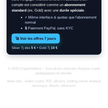
compte est considéré comme un
abonnement
standard
(ex. Gold) avec une
durée spéciale
.
⚡ Même interface & quotas que l’abonnement
normal
🔒 Paiement PayPal, sans KYC
🚀 Voir les offres 7 jours
Silver 7j dès
5 €
• Gold 7j
10 €
© 2025 CryptoHaltéro – Tous droits réservés. Analyse crypto
pédagogique et visuelle.
Mots-clés : bulles crypto, RSI, altcoins, trading visuel, analyse
technique, bitcoin, ethereum