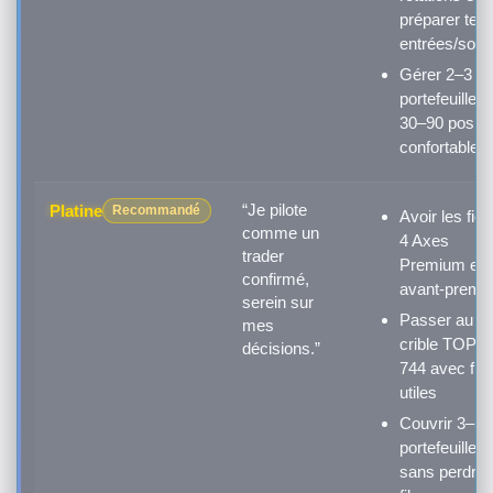
préparer tes
entrées/sorti
Gérer 2–3
portefeuilles,
30–90 positi
confortablem
“Je pilote
Platine
Recommandé
Avoir les fic
comme un
4 Axes
trader
Premium en
confirmé,
avant-premiè
serein sur
Passer au
mes
crible TOP/
décisions.”
744 avec filt
utiles
Couvrir 3–5
portefeuilles
sans perdre 