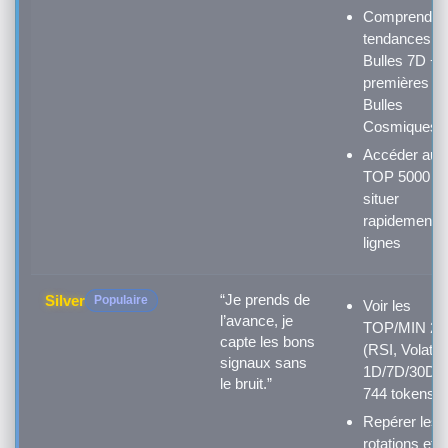
Comprendre 
tendances vi
Bulles 7D +
premières
Bulles
Cosmiques
Accéder au
TOP 5000 po
situer
rapidement t
lignes
“Je prends de
Silver
Populaire
Voir les
l’avance, je
TOP/MIN 20
capte les bons
(RSI, Volatilit
signaux sans
1D/7D/30D) 
le bruit.”
744 tokens
Repérer les
rotations et