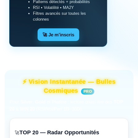
Patterns détectés + probabilités
RSI • Volatilité • MA2Y
Filtres avancés sur toutes les
colonnes
🚀 Je m’inscris
⚡ Vision Instantanée — Bulles
Cosmiques
PRO
Pour
Silver
,
Gold
et
Platine
: lecture
quasi live
des
TOP
20
&
MIN 20
(RSI/Vol/Perf 1D–30D).
TOP 20 — Radar Opportunités
🚀