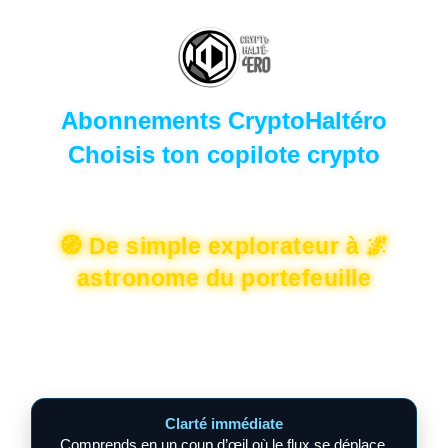
Abonnements CryptoHaltéro
Choisis ton copilote crypto
🧭 De simple explorateur à 🌌
astronome du portefeuille
Ici, on ne vend pas des “features”. On te donne
un pouvoir
réel sur ton capital
: lire le marché plus vite, décider plus
sereinement, et
agir sans bruit
.
Clarté immédiate
Comprends en un coup d’œil où le flux se déplace.