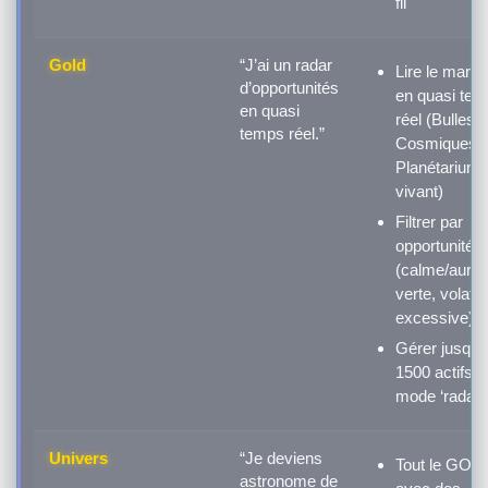
fil
Gold
“J’ai un radar
Lire le marc
d’opportunités
en quasi te
en quasi
réel (Bulles
temps réel.”
Cosmiques 
Planétarium
vivant)
Filtrer par
opportunités
(calme/aura
verte, volatili
excessive)
Gérer jusqu’
1500 actifs e
mode ‘radar’
Univers
“Je deviens
Tout le GOL
astronome de