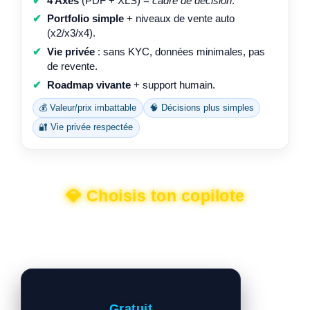
4 Axes
(PDF + XLS) =
cadre de décision
.
Portfolio simple
+ niveaux de vente auto
(x2/x3/x4).
Vie privée
: sans KYC, données minimales, pas
de revente.
Roadmap vivante
+ support humain.
💰 Valeur/prix imbattable
🧠 Décisions plus simples
🔐 Vie privée respectée
💎 Choisis ton copilote
Le prix devient secondaire quand tu sais ce que tu gagnes :
du temps, de la sérénité, des décisions plus nettes
.
Gratuit