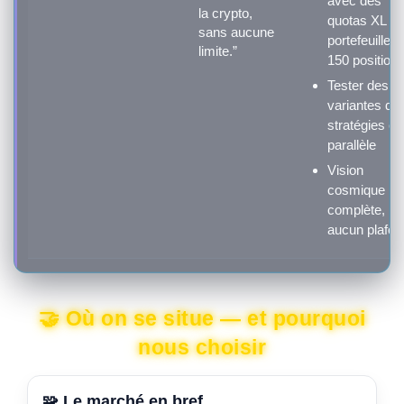
avec des
la crypto,
quotas XL (5
sans aucune
portefeuilles 
limite.”
150 positions
Tester des
variantes de
stratégies en
parallèle
Vision
cosmique
complète,
aucun plafon
🤝 Où on se situe — et pourquoi
nous choisir
🧩 Le marché en bref