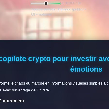
+0.0030% / 8h
Source dérivés : Binance (public) •
OI ≈ notional
copilote crypto pour investir a
émotions
forme le chaos du marché en informations visuelles simples à co
s avec davantage de lucidité.
hé autrement