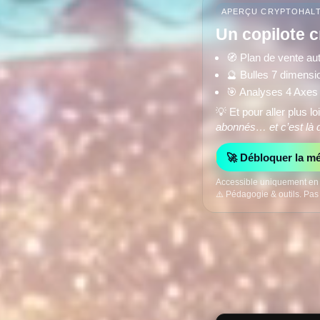
APERÇU CRYPTOHAL
Un copilote c
🧭 Plan de vente a
🔮 Bulles 7 dimens
🎯 Analyses 4 Axe
💡 Et pour aller plus 
abonnés… et c’est là 
🚀 Débloquer la m
Accessible uniquement en P
⚠️ Pédagogie & outils. Pas