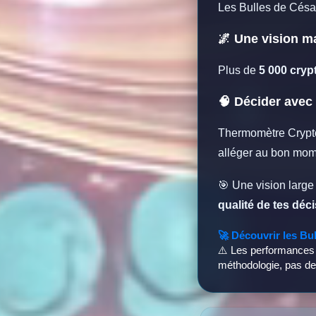
Les Bulles de César
🌌 Une vision m
Plus de
5 000 cryp
🧠 Décider ave
Thermomètre Crypto,
alléger au bon mom
🎯 Une vision large 
qualité de tes déc
🚀 Découvrir les Bu
⚠️ Les performances p
méthodologie, pas de