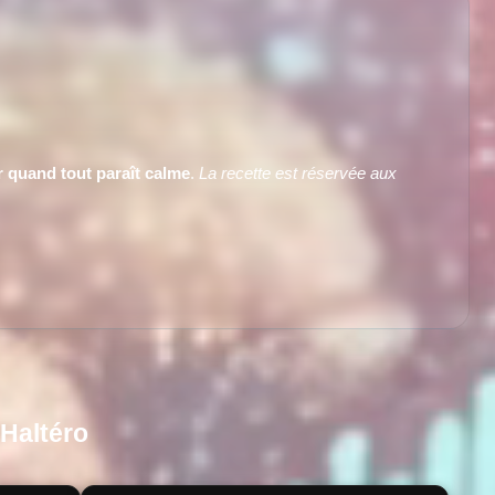
r quand tout paraît calme
.
La recette est réservée aux
oHaltéro