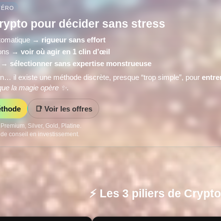
TÉRO
rypto pour décider sans stress
utomatique →
rigueur sans effort
ions →
voir où agir en 1 clin d’œil
s →
sélectionner sans expertise monstrueuse
loin… il existe une méthode discrète, presque “trop simple”, pour
entre
que la magie opère ✨
.
éthode
📑 Voir les offres
remium, Silver, Gold, Platine.
 de conseil en investissement.
⚡ Les 3 piliers de Crypt