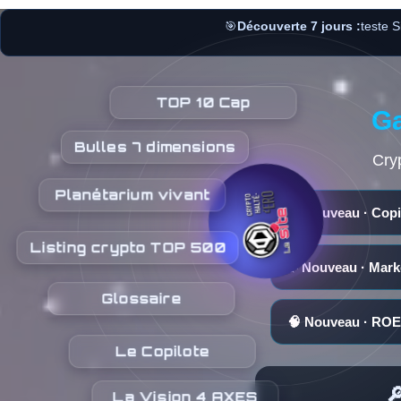
🎯
Découverte 7 jours :
teste S
TOP 10 Cap
Ga
Bulles 7 dimensions
Cry
Planétarium vivant
🛸 Nouveau · Copi
Listing crypto TOP 500
✨ Nouveau · Mark
Glossaire
🧠 Nouveau · ROE 
Le Copilote

La Vision 4 AXES