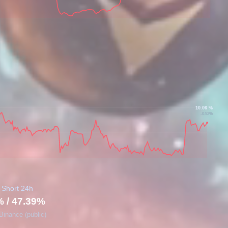
10.06 %
-0.52%
 Short 24h
% / 47.39%
Binance (public)