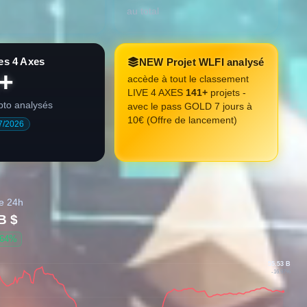
au total
es 4 Axes
NEW Projet WLFI analysé
+
accède à tout le classement
LIVE 4 AXES
141+
projets -
ypto analysés
avec le pass GOLD 7 jours à
10€ (Offre de lancement)
7/2026
e 24h
B $
.64%
55.53 B
-16.97%