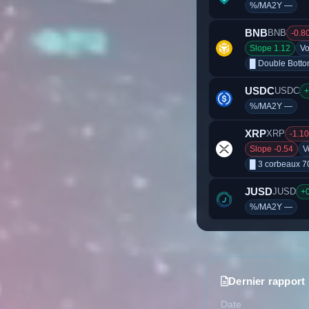
%/MA2Y —
BNB
BNB
-0.8
Slope 1.12
Vo
█ Double Bott
USDC
USDC
+
%/MA2Y —
XRP
XRP
-1.1
Slope -0.54
V
█ 3 corbeaux 7
JUSD
JUSD
+
%/MA2Y —
SOL
Solana
-0
Slope -0.08
V
█ Doji ───┼─
Dernier rapport
TRX
TRON
-0.
Date
Slope -0.31
V