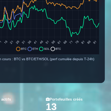
 cours : BTC vs BTC/ETH/SOL (perf cumulée depuis T-24h)
 actifs
Portefeuilles créés
13