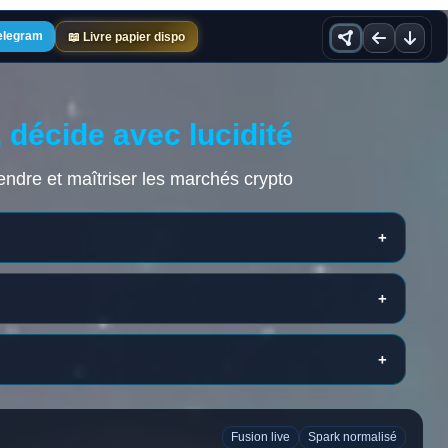
Orbital
Gauch
Ba
Telegram
📖 Livre papier dispo
 décide avec lucidité
ndre et maîtriser les marchés crypto
+
+
+
Fusion live
Spark normalisé