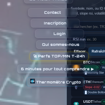
Symbole, nom, ou ID 
Contact
(RSI, slope rsi, volat
Inscription
Login
RSI min
Qui sommes-nous
Effacer
Rafraîch
🚀 Perfs TOP/MIN T-24h
BTC
Bitcoin
+1
Slope 0.05
Vo
6 minutes pour tout comprendre ▶
█ Morning Star
ETH
Thermomètre Crypto
Ethereum
Slope -0.02
V
█ Double Bott
USDT
Tether
+