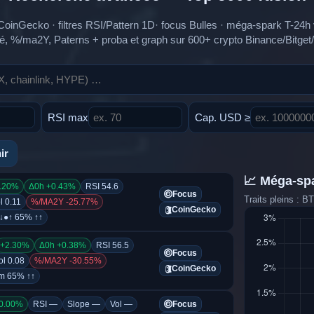
CoinGecko · filtres RSI/Pattern 1D· focus Bulles · méga-spark T-2
ilité, %/ma2Y, Paterns + proba et graph sur 600+ crypto Binance/Bitget
RSI max
Cap. USD ≥
ir
📈 Méga-sp
.20%
Δ0h +0.43%
RSI 54.6
Focus
Traits pleins : B
l 0.11
%/MA2Y -25.77%
CoinGecko
 ↓●↑ 65% ↑↑
+2.30%
Δ0h +0.38%
RSI 56.5
Focus
ol 0.08
%/MA2Y -30.55%
CoinGecko
om 65% ↑↑
0.00%
RSI —
Slope —
Vol —
Focus