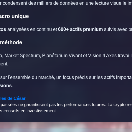
 condensent des milliers de données en une lecture visuelle i
acro unique
tos
analysées en continu et
600+ actifs premium
suivis avec p
c méthode
 Market Spectrum, Planétarium Vivant et Vision 4 Axes travaill
ent.
sur l'ensemble du marché, un focus précis sur les actifs importan
isions.
lles de César
assées ne garantissent pas les performances futures. La crypto reste
s conseils en investissement.