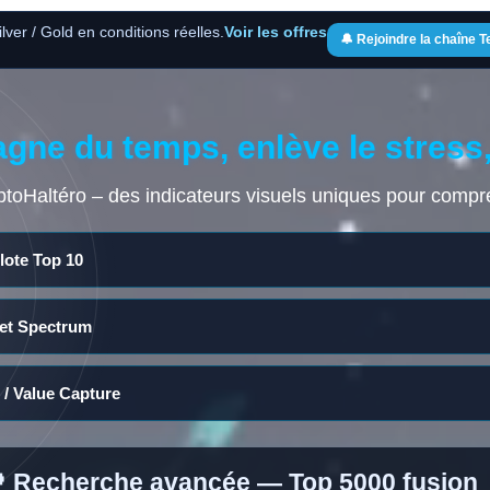
ilver / Gold en conditions réelles.
Voir les offres
🔔 Rejoindre la chaîne 
gne du temps, enlève le stress,
ptoHaltéro – des indicateurs visuels uniques pour compre
lote Top 10
et Spectrum
/ Value Capture
 Recherche avancée — Top 5000 fusion