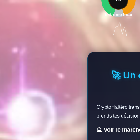
Extreme Fear
🚀 Un 
CryptoHaltéro trans
prends tes décision
🔮 Voir le marc