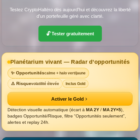
Testez CryptoHaltéro dès aujourd’hui et découvrez la liberté
d’un portefeuille géré avec clarté.
🔓 Tester gratuitement
Planétarium vivant — Radar d’opportunités
✨ Opportunités
calme + halo vert/jaune
⚠️ Risque
volatilité élevée
Inclus Gold
Activer le Gold
Détection visuelle automatique (écart à
MA 2Y
/
MA 2Y×5
),
badges Opportunité/Risque, filtre “Opportunités seulement”,
alertes et replay 24h.