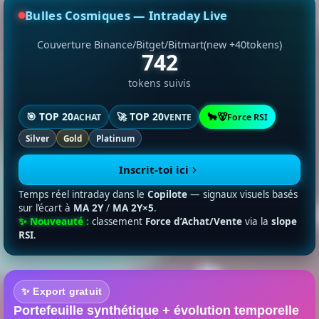
Bulles Cosmiques — Intraday Live
Couverture Binance/Bitget/Bitmart(new +40tokens)
742
tokens suivis
🎯 TOP 20
🚀 TOP 20
🐂🐻
ACHAT
VENTE
Force RSI
Silver
Gold
Platinum
Inscrit-toi ici
Temps réel intraday dans le
Copilote
— signaux visuels basés
sur l’écart à
MA 2Y
/
MA 2Y×5
.
✨ Nouveauté :
classement
Force d’Achat/Vente
via la
slope
RSI
.
✨ Export gratuit
Portefeuille synthétique + évolution temporelle