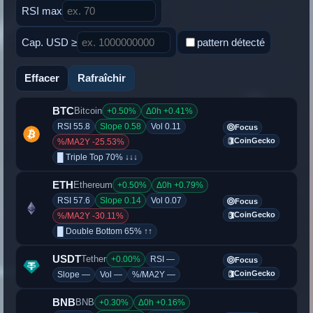
RSI max
Cap. USD ≥
pattern détecté
Effacer
Rafraîchir
BTC
Bitcoin
+0.50%
Δ0h +0.41%
RSI 55.8
Slope 0.58
Vol 0.11
Focus
CoinGecko
%/MA2Y -25.53%
█ Triple Top 70% ↓↓↓
ETH
Ethereum
+0.50%
Δ0h +0.79%
RSI 57.6
Slope 0.14
Vol 0.07
Focus
CoinGecko
%/MA2Y -30.11%
█ Double Bottom 65% ↑↑
USDT
Tether
+0.00%
RSI —
Focus
CoinGecko
Slope —
Vol —
%/MA2Y —
BNB
BNB
+0.30%
Δ0h +0.16%