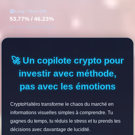
Long / Short 24h
53.77% / 46.23%
Dérivés : Binance (public)
🚀 Un copilote crypto pour
investir avec méthode,
pas avec les émotions
CryptoHaltéro transforme le chaos du marché en
informations visuelles simples à comprendre. Tu
gagnes du temps, tu réduis le stress et tu prends tes
décisions avec davantage de lucidité.