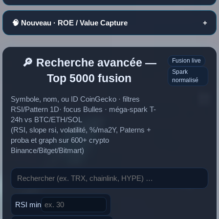
🧠 Nouveau · ROE / Value Capture
+
🔎 Recherche avancée —
Fusion live
Spark
Top 5000 fusion
normalisé
Symbole, nom, ou ID CoinGecko · filtres
RSI/Pattern 1D· focus Bulles · méga-spark T-
24h vs BTC/ETH/SOL
(RSI, slope rsi, volatilité, %/ma2Y, Paterns +
proba et graph sur 600+ crypto
Binance/Bitget/Bitmart)
RSI min