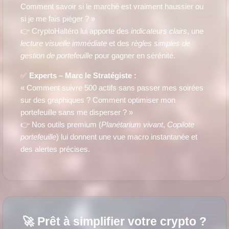
Comment savoir si le marché est vraiment haussier ou
si je me fais piéger ? »
👉 CryptoHaltéro lui apporte des
indicateurs clairs
, une
lecture visuelle immédiate
et des
règles simples de
gestion de portefeuille
pour gagner en sérénité.
✅
Experts – Marc le Stratégiste :
« Comment suivre 500 actifs sans passer mes soirées
sur des graphiques ? Comment optimiser mon
portefeuille sans me disperser ? »
👉 Nos outils premium (
Planétarium vivant
,
Copilote
portefeuille
) lui donnent une vue macro instantanée et
des alertes précises.
🚀 Prêt à simplifier votre crypto ?