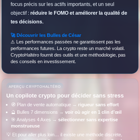
focus précis sur les actifs importants, et un seul
objectif :
réduire le FOMO et améliorer la qualité de
tes décisions.
🚀 Découvrir les Bulles de César
⚠️ Les performances passées ne garantissent pas les
performances futures. La crypto reste un marché volatil.
CryptoHaltéro fournit des outils et une méthodologie, pas
des conseils en investissement.
APERÇU CRYPTOHALTÉRO
Un copilote crypto pour décider sans stress
🧭 Plan de vente automatique →
rigueur sans effort
🔮 Bulles 7 dimensions →
voir où agir en 1 clin d’œil
🎯 Analyses 4 Axes →
sélectionner sans expertise
monstrueuse
💡 Et pour aller plus loin… il existe une méthode discrète,