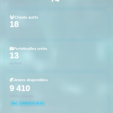
WSTETH
Wrapped stETH
-3.16%
Focus
CoinGecko
RSI —
Slope —
Vol —
%/MA2Y —
Clients actifs
18
USDS
USDS
+0.00%
RSI —
Focus
CoinGecko
Slope —
Vol —
%/MA2Y —
WBTC
Wrapped Bitcoin
-3.05%
Focus
CoinGecko
RSI —
Slope —
Vol —
%/MA2Y —
Portefeuilles créés
13
RAIN
Rain
-0.60%
Δ0h +0.35%
RSI 38.2
Slope -0.27
Vol 0.23
au total
Focus
CoinGecko
%/MA2Y —
█ Étoile du soir ↑●↓ 75% ↓↓
spark
⇒
Jetons disponibles
BSC-USD
9 410
Binance Bridged USDT (BNB Smart
Focus
Chain)
tokens chargés
CoinGecko
+0.00%
RSI —
Slope —
Vol —
Maj : 10/08/2026 08:43
%/MA2Y —
Couverture temps réel (15 min)