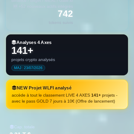
Binance / Bitget / MEXc / Gate.io
LEO
LEO Token
-0.60%
RSI —
Focus
🆕 +52 nouveaux actifs intégrés
CoinGecko
Slope —
Vol —
%/MA2Y —
742
ZEC
Zcash
-0.50%
Δ0h +0.07%
tokens suivis
RSI 54.3
Slope 0.64
Vol 0.20
Focus
%/MA2Y +163.17%
CoinGecko
█ Étoile filante ┌─┐│ 60% ↓
Analyses 4 Axes
spark
⇒
141+
projets crypto analysés
MAJ : 23/07/2026
NEW Projet WLFI analysé
accède à tout le classement LIVE 4 AXES
141+
projets -
avec le pass GOLD 7 jours à 10€ (Offre de lancement)
Cap. totale