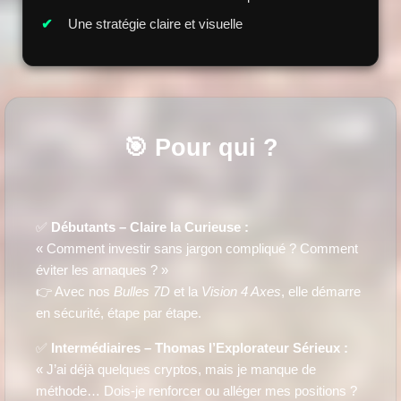
Une stratégie claire et visuelle
🎯 Pour qui ?
✅
Débutants – Claire la Curieuse :
« Comment investir sans jargon compliqué ? Comment
éviter les arnaques ? »
👉 Avec nos
Bulles 7D
et la
Vision 4 Axes
, elle démarre
en sécurité, étape par étape.
✅
Intermédiaires – Thomas l’Explorateur Sérieux :
« J’ai déjà quelques cryptos, mais je manque de
méthode… Dois-je renforcer ou alléger mes positions ?