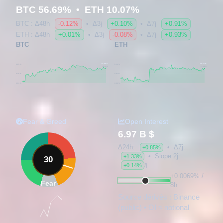
BTC 56.69% • ETH 10.07%
BTC : Δ48h
-0.12%
• Δ3j
+0.10%
• Δ7j
+0.91%
ETH : Δ48h
+0.01%
• Δ3j
-0.08%
• Δ7j
+0.93%
BTC
ETH
56.69 %
10.07 %
56.85 %
10.13 %
+0.91%
+1.19%
56.49 %
10.01 %
56.13 %
9.89 %
Fear & Greed
Open Interest
6.97 B $
Δ24h:
• Δ7j:
+0.85%
• Slope 2j:
+1.33%
30
+0.14%
/j
+0.0069% /
Fear
8h
Source dérivés : Binance
(public) • OI ≈ notional