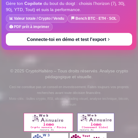
Gère ton
Copilote
du bout du doigt : choisis l’horizon (7j, 30j,
90j, YTD, Tout) et suis la performance.
📊 Valeur totale / Crypto / Vendu
🏁 Bench BTC · ETH · SOL
🖨️ PDF prêt à imprimer
Connecte-toi en démo et test l'export
© 2025 CryptoHaltéro – Tous droits réservés. Analyse crypto
pédagogique et visuelle.
Ceci ne constitue pas un conseil en investissement. Faites toujours vos propres
recherches avant toute décision financière.
Mots-clés : bulles crypto, RSI, altcoins, trading visuel, analyse technique, bitcoin,
ethereum