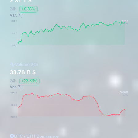
2.31 T $
24h
+0.36%
Var. 7 j
2.31 T
2.31 T
+3.23%
2.27 T
2.22 T
Volume 24h
38.78 B $
24h
+23.83%
Var. 7 j
38.78 B
59.02 B
-3.47%
44.49 B
29.95 B
BTC / ETH Dominance