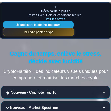
🎯
Découverte 7 jours :
teste Silver / Gold en conditions réelles.
Voir les offres
🔔 Rejoindre la chaîne Telegram
📖 Livre papier dispo
Gagne du temps, enlève le stress,
décide avec lucidité
CryptoHaltéro – des indicateurs visuels uniques pour
comprendre et maîtriser les marchés crypto
🛸 Nouveau · Copilote Top 10
+
✨ Nouveau · Market Spectrum
+