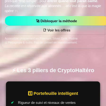
presque “trop simple”, pour
entrer quand tout paraît calme
.
La recette est réservée aux abonnés… et c’est là que la magie
opère ✨
.
🚀 Débloquer la méthode
📑 Voir les offres
Accessible uniquement en Premium, Silver, Gold, Platine.
⚠️ Pédagogie & outils. Pas de conseil en investissement.
⚡ Les 3 piliers de CryptoHaltéro
1️⃣ Portefeuille intelligent
Rigueur de suivi et niveaux de ventes