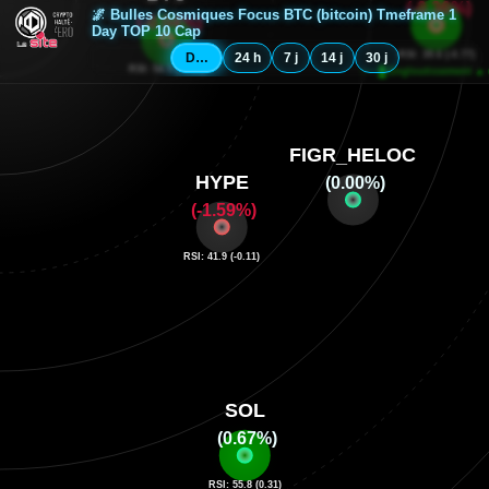
🌌 Bulles Cosmiques Focus BTC (bitcoin) Tmeframe 1
Day TOP 10 Cap
Depuis minuit
24 h
7 j
14 j
30 j