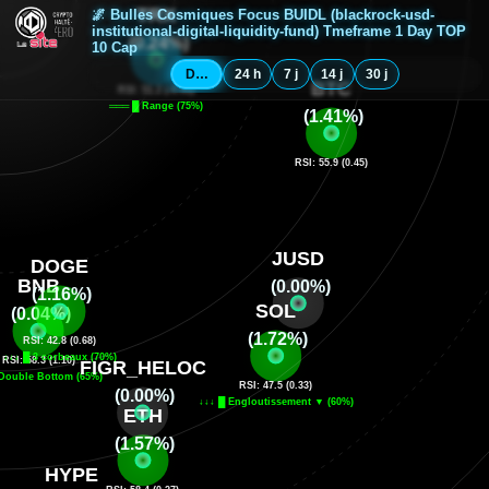
🌌 Bulles Cosmiques Focus BUIDL (blackrock-usd-
institutional-digital-liquidity-fund) Tmeframe 1 Day TOP
10 Cap
Depuis minuit
24 h
7 j
14 j
30 j