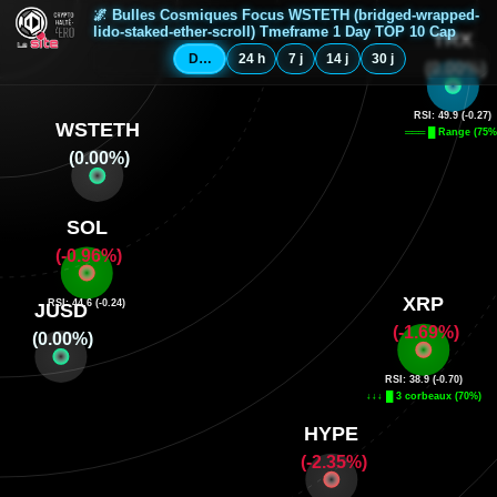
🌌 Bulles Cosmiques Focus WSTETH (bridged-wrapped-
lido-staked-ether-scroll) Tmeframe 1 Day TOP 10 Cap
Depuis minuit
24 h
7 j
14 j
30 j