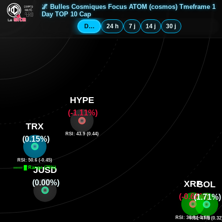
🌌 Bulles Cosmiques Focus ATOM (cosmos) Tmeframe 1
Day TOP 10 Cap
Depuis minuit
24 h
7 j
14 j
30 j