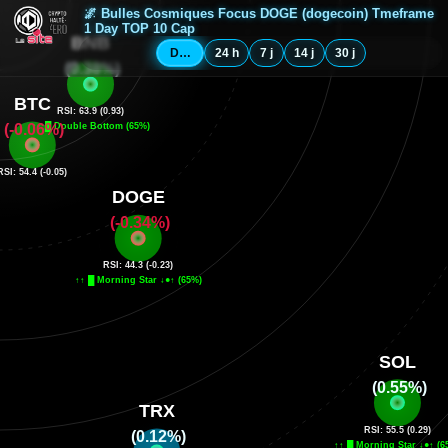
🌌 Bulles Cosmiques Focus DOGE (dogecoin) Tmeframe
1 Day TOP 10 Cap
Depuis minuit
24 h
7 j
14 j
30 j