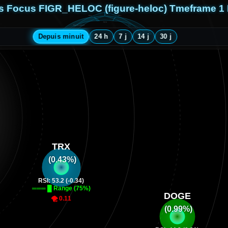
s Focus FIGR_HELOC (figure-heloc) Tmeframe 1
14 j
30 j
24 h
Depuis minuit
7 j
Depuis minuit
24 h
7 j
14 j
30 j