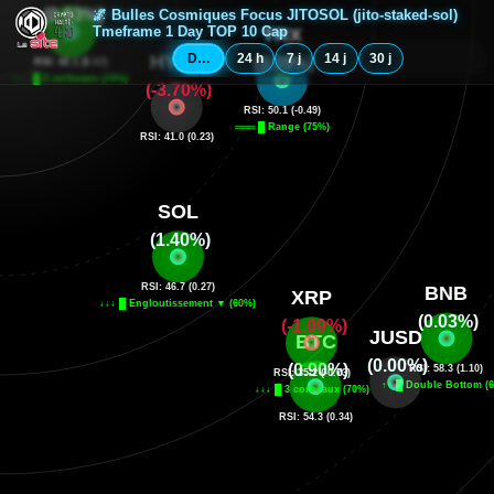
🌌 Bulles Cosmiques Focus JITOSOL (jito-staked-sol)
Tmeframe 1 Day TOP 10 Cap
Depuis minuit
24 h
7 j
14 j
30 j