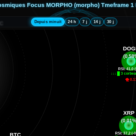
Cosmiques Focus MORPHO (morpho) Tmeframe 1
14 j
30 j
24 h
Depuis minuit
7 j
Depuis minuit
24 h
7 j
14 j
30 j