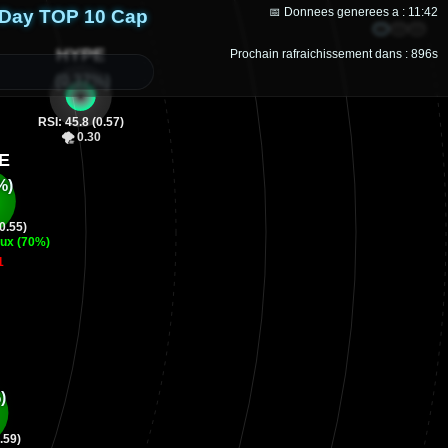
 Day TOP 10 Cap
📅 Donnees generees a : 11:42
Orbital
Gauch
Bas
Prochain rafraichissement dans : 896s