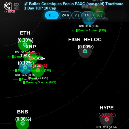
🌌 Bulles Cosmiques Focus PAXG (pax-gold) Tmeframe
1 Day TOP 10 Cap
Depuis minuit
24 h
7 j
14 j
30 j